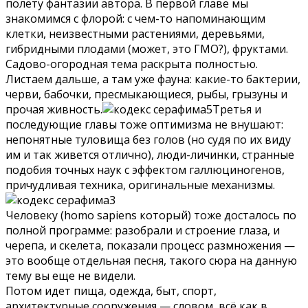
полёту фантазии автора. В первой главе мы
знакомимся с флорой: с чем-то напоминающим
клетки, неизвестными растениями, деревьями,
гибридными плодами (может, это ГМО?), фруктами.
Садово-огородная тема раскрыта полностью.
Листаем дальше, а там уже фауна: какие-то бактерии,
черви, бабочки, пресмыкающиеся, рыбы, грызуны и
прочая живность.
Третья и
последующие главы тоже оптимизма не внушают:
непонятные туловища без голов (но судя по их виду
им и так живется отлично), люди-личинки, странные
подобия точных наук с эффектом галлюциногенов,
причудливая техника, оригинальные механизмы.
Человеку (homo sapiens который) тоже досталось по
полной программе: разобрали и строение глаза, и
черепа, и скелета, показали процесс размножения —
это вообще отдельная песня, такого сюра на данную
тему вы еще не видели.
Потом идет пища, одежда, быт, спорт,
архитектурные сооружения — словом, всё как в