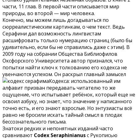
части, 11 глав. В первой части описывается мир
природы, во второй — мир человека.
Конечно, мы можем лишь догадываться по
сюрреалистическим картинкам, о чем текст. Ведь
Серафини дал возможность лингвистам
расшифровать только нумерацию страниц (было бы
удивительно, если бы не справились даже с этим). В
2009 году на собрании Общества Библиофилов
Оксфорского Университета автор признался, что
попытки найти ключ к толкованию его кодекса не
увенчаются успехом. Он раскрыл главный замысел
Кодекса: использованный им
алфавит призван передавать читателю то же
ощущение, что испытывает ребёнок, который еще не
освоил азбуку, но знает, что значение у написанного
точно есть, и его знают взрослые. Но энтузиасты всё
равно не бросили искать тайный смысл в плодах
бессознательного письма.
Знатоки редких и непонятных изданий часто
сравнивают
Codex
Seraphinianus
с Рукописью