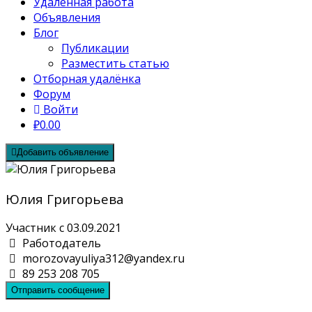
Удалённая работа
Объявления
Блог
Публикации
Разместить статью
Отборная удалёнка
Форум
Войти
₽0.00
Добавить объявление
Юлия Григорьева
Участник с 03.09.2021
Работодатель
morozovayuliya312@yandex.ru
89 253 208 705
Отправить сообщение