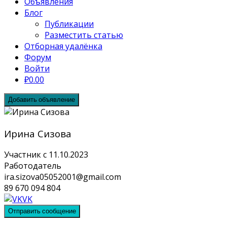
Объявления
Блог
Публикации
Разместить статью
Отборная удалёнка
Форум
Войти
₽0.00
Добавить объявление
Ирина Сизова
Участник с 11.10.2023
Работодатель
ira.sizova05052001@gmail.com
89 670 094 804
VK
Отправить сообщение