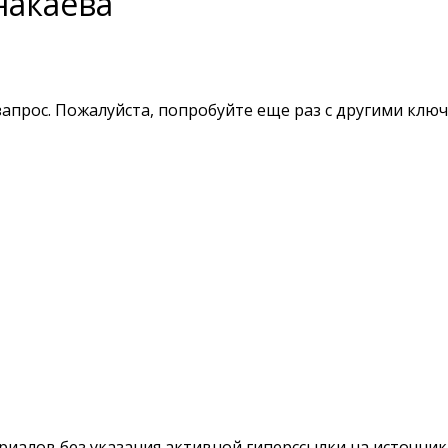
накаева
апрос. Пожалуйста, попробуйте еще раз с другими клю
териалов без указания активной гиперссылки на источни