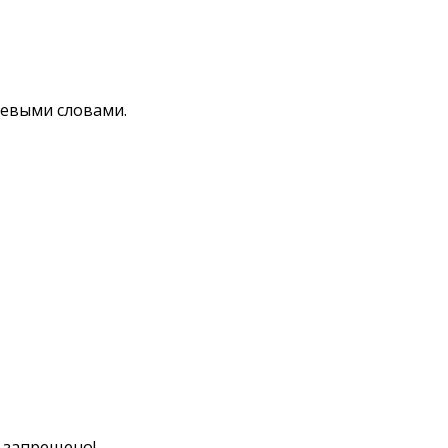
чевыми словами.
к запрещено!