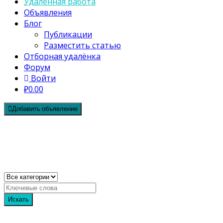
Удалённая работа
Объявления
Блог
Публикации
Разместить статью
Отборная удалёнка
Форум
Войти
₽0.00
Добавить объявление
Dистанция
фриланс, удалённая работа, home-office
Искать