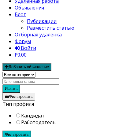
Удалённая работа
Объявления
Блог
Публикации
Разместить статью
Отборная удалёнка
Форум
Войти
₽0.00
Добавить объявление
Искать
Фильтровать
Тип профиля
Кандидат
Работодатель
Фильтровать