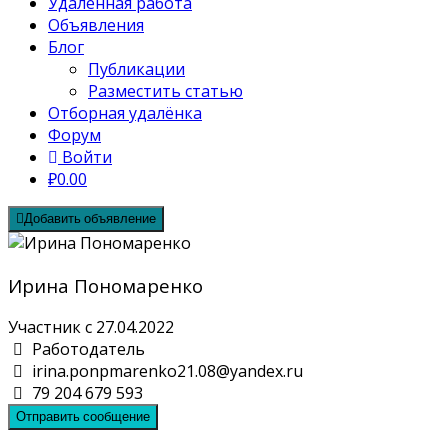
Удалённая работа
Объявления
Блог
Публикации
Разместить статью
Отборная удалёнка
Форум
Войти
₽0.00
Добавить объявление
Ирина Пономаренко
Участник с 27.04.2022
Работодатель
irina.ponpmarenko21.08@yandex.ru
79 204 679 593
Отправить сообщение