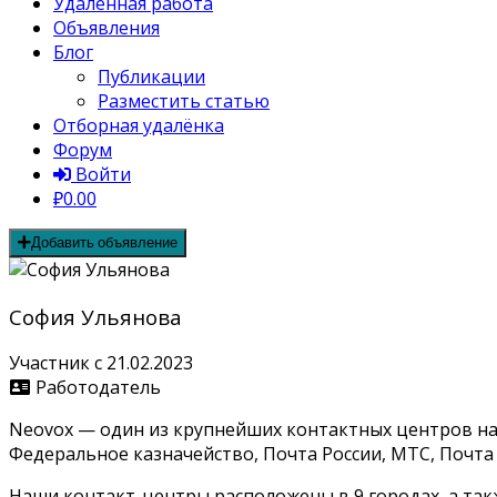
Удалённая работа
Объявления
Блог
Публикации
Разместить статью
Отборная удалёнка
Форум
Войти
₽0.00
Добавить объявление
София Ульянова
Участник с 21.02.2023
Работодатель
Neovox — один из крупнейших контактных центров на
Федеральное казначейство, Почта России, МТС, Почта 
Наши контакт-центры расположены в 9 городах, а та