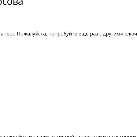
осова
апрос. Пожалуйста, попробуйте еще раз с другими клю
териалов без указания активной гиперссылки на источни