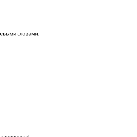
чевыми словами.
к запрещено!