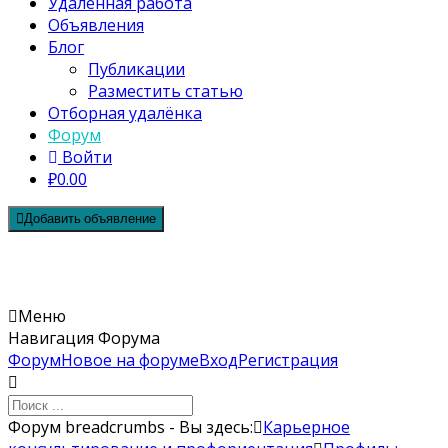
Удалённая работа
Объявления
Блог
Публикации
Разместить статью
Отборная удалёнка
Форум
Войти
₽0.00
Добавить объявление
Карьерный форум
Меню
Навигация Форума
Форум
Новое на форуме
Вход
Регистрация
Форум breadcrumbs - Вы здесь:
Карьерное