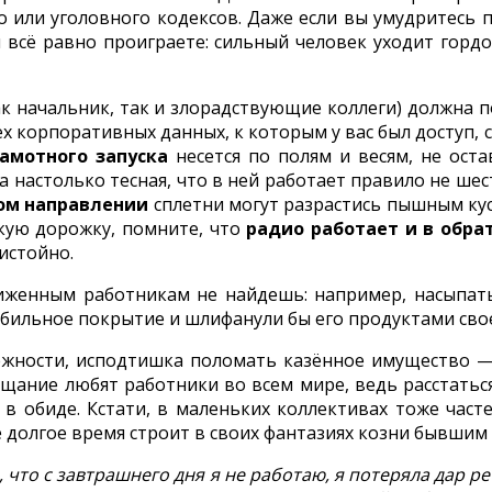
 или уголовного кодексов. Даже если вы умудритесь п
 всё равно проиграете: сильный человек уходит горд
 начальник, так и злорадствующие коллеги) должна по
тех корпоративных данных, к которым у вас был доступ
рамотного запуска
несется по полям и весям, не оста
 настолько тесная, что в ней работает правило не шест
ом направлении
сплетни могут разрастись пышным куст
кую дорожку, помните, что
радио работает и в обра
истойно.
женным работникам не найдешь: например, насыпать
бильное покрытие и шлифанули бы его продуктами сво
ности, исподтишка поломать казённое имущество — 
щание любят работники во всем мире, ведь расстатьс
 в обиде. Кстати, в маленьких коллективах тоже час
 долгое время строит в своих фантазиях козни бывшим
л, что с завтрашнего дня я не работаю, я потеряла дар