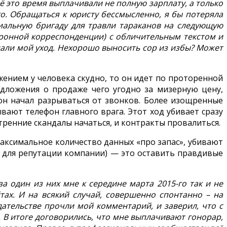
Всё это время выплачивали не полную зарплату, а только
его. Обращаться к юристу бессмысленно, я бы потеряла
циальную бригаду для травли тараканов на следующую
ктронной корреспонденции) с обличительным текстом и
дали мой уход. Нехорошо выносить сор из избы? Может
жением у человека скудно, то он идет по проторенной
едложения о продаже чего угодно за мизерную цену,
он начал разрываться от звонков. Более изощренные
ают телефон главного врага. Этот ход убивает сразу
тренние скандалы начаться, и контракты провалиться.
ксимальное количество данных «про запас», убивают
е для репутации компании) — это оставить правдивые
 за один из них мне к середине марта 2015-го так и не
тах. И на всякий случай, совершенно спонтанно – на
здательстве прочли мой комментарий, и заверил, что с
 В итоге договорились, что мне выплачивают гонорар,