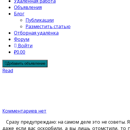
Удалённая работа
Объявления
Блог
Публикации
Разместить статью
Отборная удалёнка
Форум
Войти
₽0.00
Добавить объявление
Read
Месть при увольнении: вредные сов
21.09.2016
Автор Дистанция
Комментариев нет
Сразу предупреждаю: на самом деле это не советы. Я
даже если вас оскорбили, а вы лишь отомстили, то 