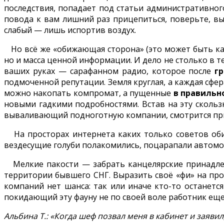
последствия, попадает под статьи административного
повода к вам лишний раз прицепиться, поверьте, вы
слабый — лишь испортив воздух.
Но всё же «обижающая сторона» (это может быть как
но и масса ценной информации. И дело не столько в 
ваших руках — сарафанном радио, которое после
г
подмоченной репутации. Земля круглая, а каждая сфера
можно накопать компромат, а пущенные
в правильн
новыми гадкими подробностями. Встав на эту скольз
вываливающий подноготную компании, смотрится пр
На просторах интернета каких только советов оби
вездесущие голуби полакомились, поцарапали автомо
Мелкие пакости — забрать канцелярские принадлеж
территории бывшего СНГ. Выразить своё «фи» на про
компаний нет шанса: так или иначе кто-то останется
покидающий эту фауну не по своей воле работник еще
Альбина Т.: «Когда шеф позвал меня в кабинет и заяви