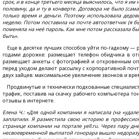
срок, и в конце третьего месяца выяснилось, что я им 
половину, да и ту в конверте. Договора не было (сам
только время и деньги. Поэтому использовала дедов
неделю. Потом поставила на почте автоответчик (я б
поменяла на неё пароль. Как мне потом рассказала б
быть».
Еще в десятке лучших способов уйти по-гадкому — ра
годами дорожке: размещает телефон обидчика в отк
размещает анкеты с фотографией и откровенным опи
перед уходом делают рассылку с корпоративной почт
двух зайцев: максимальное увеличение звонков и врем
Продвинутые и технически подкованные специалисты
трафик, поставив на скачку рабочего компьютера то
отзывы в интернете.
Елена Ч.: «Для одной компании я написала (на «удален
заплатили. Я разместила свою историю в профессион
странице компании на портале yell.ru. Через пару дн
несвоевременной выплатой гонорара вышло недоразуме