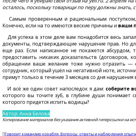
после чего я убираю свой отзыв на yell.ru. 2 апреля н
осталось, поскольку товарищи по перу должны знать, с
Самым проверенным и рациональным поступком, ес
Конечно, если на то имеются веские причины и
ваши 
Для успеха в этом деле вам понадобится весь запал
документы, подтверждающие нарушение прав. Но для
еще раз. Если написанное не покажется абсурдом,
предоставить никаких доказательств (договоров, ко
обращении ваше желание тоже нужно отразить — сог
сотрудник, который ушёл на негативной ноте, источни
примут только в течение 3 месяцев со дня нарушения в
И всё же один совет напоследок я дам:
соберите в
которого вы точите зуб, в глубине души понимает 
которого придется испить водицы?
Автор: Анна Белова
Копирование материалов без указания активной гиперссылки на ис
Говорит командир корабля. Вопросы, ответы и наблюдения опытн