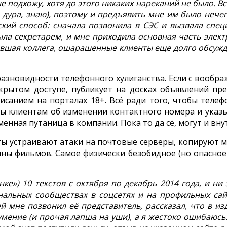
не подхожу, хотя до этого никаких нареканий не было. 
а дура, знаю), поэтому и предъявить мне им было неч
ский способ: сначала позвонила в СЭС и вызвала спе
ыла секретарем, и мне приходила основная часть эле
ывшая коллега, ошарашенные клиенты еще долго обсуж
зновидности телефонного хулиганства. Если с вообра
рытом доступе, публикует на досках объявлений пр
санием на порталах 18+. Всё ради того, чтобы телеф
ы клиентам об изменении контактного номера и указыв
енная путаница в компании. Пока то да сё, могут и вну
 устраивают атаки на почтовые серверы, копируют ма
нны фильмов. Самое физически безобидное (но опасно
ке») 10 текстов с октября по декабрь 2014 года, и ни
альных сообществах в соцсетях и на профильных сай
ей мне позвонил её представитель, рассказал, что в и
ние (и прочая лапша на уши), а я жестоко ошибаюсь.