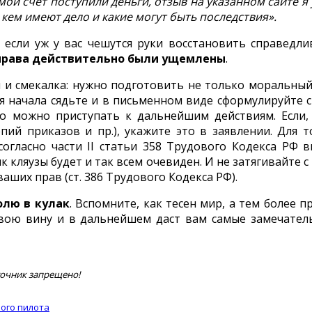
а мой счет поступили деньги, отзыв на указанном сайте
 кем имеют дело и какие могут быть последствия».
ли уж у вас чешутся руки восстановить справедлив
права действительно были ущемлены
.
 и смекалка: нужно подготовить не только моральный 
 начала сядьте и в письменном виде сформулируйте с
 то можно приступать к дальнейшим действиям. Есл
пий приказов и пр.), укажите это в заявлении. Для 
ласно части II статьи 358 Трудового Кодекса РФ в
к кляузы будет и так всем очевиден. И не затягивайт
аших прав (ст. 386 Трудового Кодекса РФ).
олю в кулак
. Вспомните, как тесен мир, а тем более п
свою вину и в дальнейшем даст вам самые замечател
точник запрещено!
ого пилота