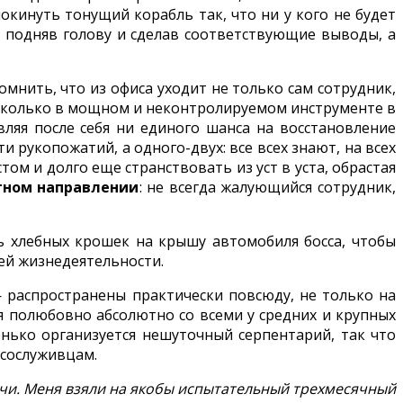
окинуть тонущий корабль так, что ни у кого не будет
о подняв голову и сделав соответствующие выводы, а
мнить, что из офиса уходит не только сам сотрудник,
, сколько в мощном и неконтролируемом инструменте в
вляя после себя ни единого шанса на восстановление
и рукопожатий, а одного-двух: все всех знают, на всех
ом и долго еще странствовать из уст в уста, обрастая
тном направлении
: не всегда жалующийся сотрудник,
 хлебных крошек на крышу автомобиля босса, чтобы
ей жизнедеятельности.
распространены практически повсюду, не только на
я полюбовно абсолютно со всеми у средних и крупных
тенько организуется нешуточный серпентарий, так что
 сослуживцам.
 речи. Меня взяли на якобы испытательный трехмесячный