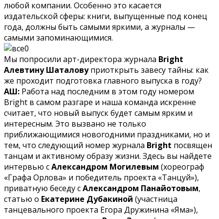
любой компании. Особенно это касается
издательской сферы: книги, выпущенные под конец
года, должны быть самыми яркими, а журналы —
самыми запоминающимися.
Мы попросили арт-директора журнала
Bright
Алевтину Шаталову
приоткрыть завесу тайны: как
же проходит подготовка главного выпуска в году?
АШ:
Работа над последним в этом году номером
Bright в самом разгаре и наша команда искренне
считает, что новый выпуск будет самым ярким и
интересным. Это вызвано не только
приближающимися новогодними праздниками, но и
тем, что следующий номер журнала
Bright
посвящен
танцам и активному образу жизни. Здесь вы найдете
интервью с
Александром Могилевым
(хореограф
«Графа Орлова» и победитель проекта «Танцуй»),
приватную беседу с
Александром Панайотовым
,
статью о
Екатерине Дубакиной
(участница
танцевального проекта Егора Дружинина «Яма»),