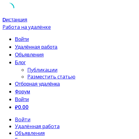
Skip
Dистанция
to
Работа на удалёнке
content
Войти
Удалённая работа
Объявления
Блог
Публикации
Разместить статью
Отборная удалёнка
Форум
Войти
₽0.00
Войти
Удалённая работа
Объявления