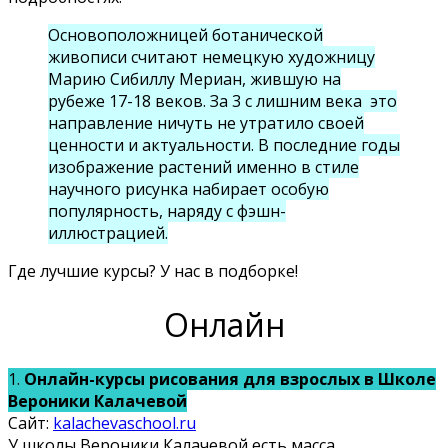
Основоположницей ботанической
живописи считают немецкую художницу
Марию Сибиллу Мериан, жившую на
рубеже 17-18 веков. За 3 с лишним века это
направление ничуть не утратило своей
ценности и актуальности. В последние годы
изображение растений именно в стиле
научного рисунка набирает особую
популярность, наряду с фэшн-
иллюстрацией.
Где лучшие курсы? У нас в подборке!
Онлайн
1.
Онлайн-курсы рисования для взрослых в Школе
Вероники Калачевой
Сайт:
kalachevaschool.ru
У школы Вероники Калачевой есть масса