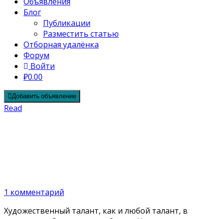
Объявления
Блог
Публикации
Разместить статью
Отборная удалёнка
Форум
Войти
₽0.00
Добавить объявление
Read
Куда пойти учиться ботанической
иллюстрации
07.07.2020
Автор Дистанция
1 комментарий
Художественный талант, как и любой талант, в