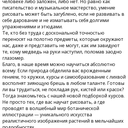
человеке либо заложен, либо нет. Но равно как
писательство и музыкальное мастерство, умение
рисовать может быть загублено, если не развивать в
себе дарование и не изматывать себя долгими
упражнениями и этюдами.
Те, кто без труда с доскональной точностью
переносят на полотно предметы, которые окружают
нас, даже и представить не могут, как им завидуют
те, кому медведь на руки наступил, поломав заодно
глазомер.
Благо, в наше время можно научиться абсолютно
всему. Если природа обделила вас врожденным
гением, то кружки, курсы и самообразование с лихвой
восполнят зияющую брешь в любом таланте. Готовы
ли вы трудиться, не покладая рук, кистей или красок?
Тогда знакомьтесь с нашей новой подборкой курсов.
Не просто тех, где вас научат рисовать, а где
проводят в волшебный мир ботанической
иллюстрации — уникального искусства
реалистичного изображения растений в мельчайших
подробностях.