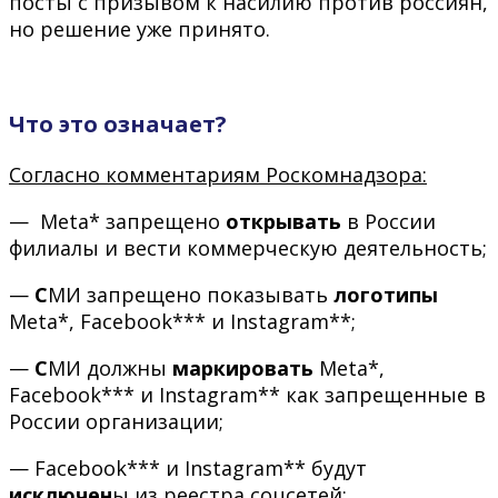
посты с призывом к насилию против россиян,
но решение уже принято.
Что это означает?
Согласно комментариям Роскомнадзора:
— Meta* запрещено
открывать
в России
филиалы и вести коммерческую деятельность;
—
С
МИ запрещено показывать
логотипы
Meta*, Facebook*** и Instagram**;
—
С
МИ должны
маркировать
Meta*,
Facebook*** и Instagram** как запрещенные в
России организации;
— Facebook*** и Instagram** будут
исключен
ы из реестра соцсетей;