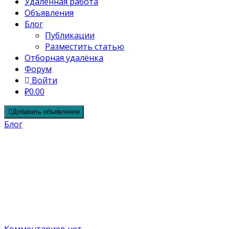
Удалённая работа
Объявления
Блог
Публикации
Разместить статью
Отборная удалёнка
Форум
Войти
₽0.00
Добавить объявление
Блог
Meta* признана экстремистской
организацией в РФ: что необходимо
знать всем
22.03.2022
Автор Di admin
Комментариев нет