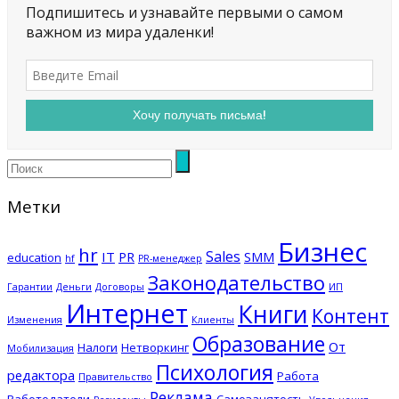
Подпишитесь и узнавайте первыми о самом
важном из мира удаленки!
Метки
Бизнес
hr
Sales
IT
PR
SMM
education
hf
PR-менеджер
Законодательство
Гарантии
Деньги
Договоры
ИП
Интернет
Книги
Контент
Изменения
Клиенты
Образование
От
Налоги
Нетворкинг
Мобилизация
Психология
редактора
Работа
Правительство
Реклама
Работодатели
Самозанятость