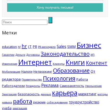
Метки
Бизнес
hr
Sales
IT
PR
SMM
education
hf
PR-менеджер
Законодательство
Гарантии
Деньги
Договоры
ИП
Интернет
Книги
Контент
Изменения
Клиенты
Образование
От
Налоги
Нетворкинг
Мобилизация
Психология
редактора
Работа
Правительство
Реклама
Работодатели
Самозанятость
Резиденты
Увольнения
карьера
маркетинг
безопасность
Эмиграция
данные
методы
работа
трудоустройство
резюме
навыки
собеседование
учеба
эмиграция