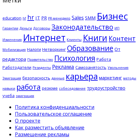
Метки
Бизнес
hr
Sales
IT
PR
SMM
education
hf
PR-менеджер
Законодательство
Гарантии
Деньги
Договоры
ИП
Интернет
Книги
Контент
Изменения
Клиенты
Образование
От
Налоги
Нетворкинг
Мобилизация
Психология
редактора
Работа
Правительство
Реклама
Работодатели
Самозанятость
Резиденты
Увольнения
карьера
маркетинг
безопасность
Эмиграция
данные
методы
работа
трудоустройство
резюме
навыки
собеседование
учеба
эмиграция
Политика конфиденциальности
Пользовательское соглашение
О проекте
Как разместить объявление
Размещение рекламы